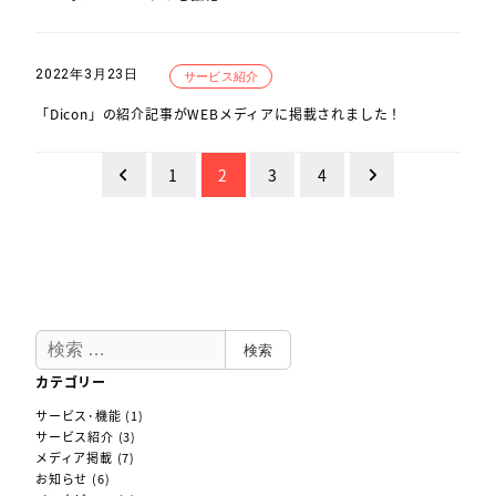
2022年3月23日
サービス紹介
「Dicon」の紹介記事がWEBメディアに掲載されました！
投
1
2
3
4
稿
の
ペ
ー
ジ
検
送
検索
索
り
カテゴリー
サービス･機能
(1)
サービス紹介
(3)
メディア掲載
(7)
お知らせ
(6)